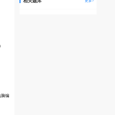
相关题库
更多>
）
电脑编