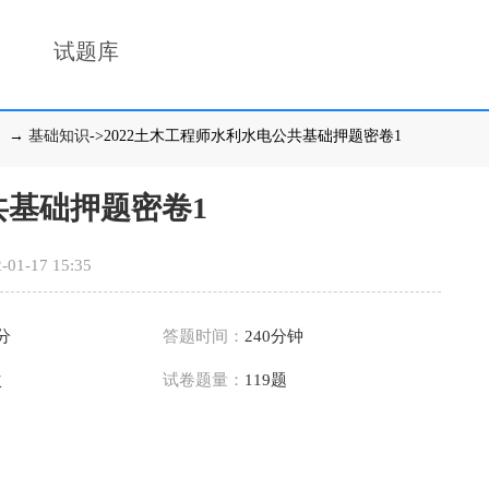
试题库
）
→
基础知识
->2022土木工程师水利水电公共基础押题密卷1
共基础押题密卷1
-01-17 15:35
9分
答题时间：
240分钟
次
试卷题量：
119题