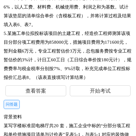
6%，以人工费、材料费、机械使用费、利润之和为基数。试计
算该垫层的清单综合单价（含模板工程），并将计算过程及结果
填入表6、表7。
5.某施工单位拟投标该项目的土建工程，经造价工程师测算该项
目分部分项工程费用为858000元，措施项目费用为171600元，
暂列金额6万元，专业工程暂估价3万元，总包服务费按专业工程
暂估价的3%计，计日工60工日（工日综合单价按180元计），规
费费率与税金税率分别按7%、9%计取，补充完成单位工程投标
报价汇总表8。（该表直接填写计算结果）
查看答案
开始考试
问答题
背景资料
某写字楼标准层电梯厅共20 套，施工企业中标的“分部分项工程
和单价措施项目清单与计价表”见表5-1，与表5-1 对应的装饰做