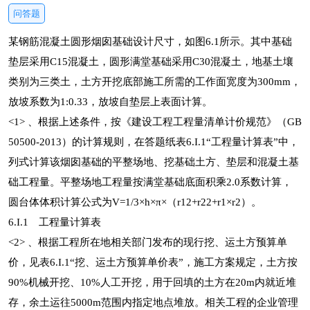
问答题
某钢筋混凝土圆形烟囱基础设计尺寸，如图6.1所示。其中基础
垫层采用C15混凝土，圆形满堂基础采用C30混凝土，地基土壤
类别为三类土，土方开挖底部施工所需的工作面宽度为300mm，
放坡系数为1:0.33，放坡自垫层上表面计算。
<1> 、根据上述条件，按《建设工程工程量清单计价规范》（GB
50500-2013）的计算规则，在答题纸表6.I.1“工程量计算表”中，
列式计算该烟囱基础的平整场地、挖基础土方、垫层和混凝土基
础工程量。平整场地工程量按满堂基础底面积乘2.0系数计算，
圆台体体积计算公式为V=1/3×h×π×（r12+r22+r1×r2）。
6.I.1 工程量计算表
<2> 、根据工程所在地相关部门发布的现行挖、运土方预算单
价，见表6.I.1“挖、运土方预算单价表”，施工方案规定，土方按
90%机械开挖、10%人工开挖，用于回填的土方在20m内就近堆
存，余土运往5000m范围内指定地点堆放。相关工程的企业管理