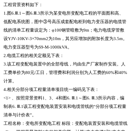
工程背景资料如下：
1.图6.Ⅲ.1～图6.Ⅲ.3所示为某变电所变配电工程的平面图和高、
低配电系统图，图中③号高压成套配电柜到电力变压器的电缆管
线的清单工程量设定为：φ100钢管暗敷为9m；电力电缆穿管敷
设YJV-10KV-3×70mm2为10m，其另应增加的附加长度为3.5m。
电力变压器型号为S9-M-1000kVA。
2.电缆工程的相关定额见下表：
3.该工程变配电装置中的全部母线，均由生产厂家制作安装。人
工费单价为80元/工日，管理费和利润分别为人工费的60%和40%
计算。
4.相关分部分项工程量清单项目统一编码见下表：
<1> 、按照背景资料1、3、4和图6. Ⅲ.1～图6. Ⅲ.3所示内容，编
制表6. Ⅲ.1该工程变配电装置安装和电缆管线的“分部分项工程量
清单与计价表”。
工程名称：变电所变配电工程 标段：变配电装置安装和电缆管线