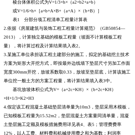
棱台体体积公式为V=1/3×h×（a2+b2+a×b）
或V=1/6×h×［a×b+A×B+（a+A）×（b+B）］
表1 分部分项工程清单工程量计算表
2.依据《房屋建筑与装饰工程工程量计算规范》（GB50854—
2013），计算独立基础的模板工程量（坡面不计算模板工程
量），将计算过程及计算结果填入表2。
3.某施工单位承担该工程土建部分的施工，拟定的基础挖土技术
方案为矩形大开挖方式，即按最外边线墙下垫层尺寸另加工作面
宽度300mm开挖，放坡系数取0.33，放坡至垫层底，计算该施工
单位挖一般土方的方案工程量，将计算结果填入表3中。
基坑放坡体积公式为V=（a+2c+KH）×（b+2c+KH）
×H+1/3×K2×H3
4.假定该工程混凝土基础垫层清单量为10m3，垫层采用木模板，
已知模板工程量为15.52m2，垫层混凝土方案量同清单量，混凝
土垫层施工定额及模板措施费用详见表4、表5；管理费费率
12%，以人工费、材料费和机械使用费之和为基数；利润率