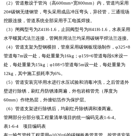
（2）管道敷设于管沟（高600mm×宽800mm）内，管道均采用
20#碳钢无缝钢管，弯头采用成品冲压弯头，异径管，三通现场
挖眼连接，管道系统全部采用手工电弧焊接。
（3）闸阀型号为Z41H-1.6，止回阀型号为H41H-1.6，水表采用
水平螺翼式法兰连接，管网所用法兰均采用碳钢平焊法兰连接。
（4）管道支架为型钢横担，管座采用碳钢板现场制作，φ325×8
管道每7m设一处，每处重量为16kg；φ159×6管道每段6米设一
处，每处重量为15kg；φ108×5管道每5m设一处，每处重量为
12kg，其中施工损耗率为6%。
（5）管道安装完毕用水进行水压试验和消毒冲洗，之后管道外
壁进行除锈，刷红丹防锈漆两遍，外包岩棉管壳（厚度为
60mm）作绝热层，外缠铝箔作为保护层。
（6）管道支架进行除锈后，均刷红丹除锈调和漆两遍。
管网部分分部分项工程量清单项目的统一编码见表1-6-4。
表1-6-4 项目编码表
有一输气管线工程需用φ1020×6的碳钢板卷管直管，按管道安装