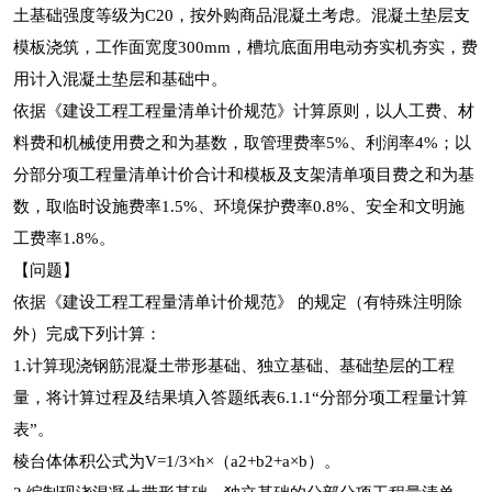
土基础强度等级为C20，按外购商品混凝土考虑。混凝土垫层支
模板浇筑，工作面宽度300mm，槽坑底面用电动夯实机夯实，费
用计入混凝土垫层和基础中。
依据《建设工程工程量清单计价规范》计算原则，以人工费、材
料费和机械使用费之和为基数，取管理费率5%、利润率4%；以
分部分项工程量清单计价合计和模板及支架清单项目费之和为基
数，取临时设施费率1.5%、环境保护费率0.8%、安全和文明施
工费率1.8%。
【问题】
依据《建设工程工程量清单计价规范》 的规定（有特殊注明除
外）完成下列计算：
1.计算现浇钢筋混凝土带形基础、独立基础、基础垫层的工程
量，将计算过程及结果填入答题纸表6.1.1“分部分项工程量计算
表”。
棱台体体积公式为V=1/3×h×（a2+b2+a×b）。