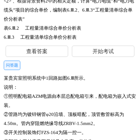
<2> 、根据背景资料2中的相关定额，计算“电力电缆”和“电力电
缆头”项目的综合单价，编制表6.Ⅲ.2、6.Ⅲ.3“工程量清单综合单
价分析表”
表6.Ⅲ.2 工程量清单综合单价分析表
6.Ⅲ.3 工程量清单综合单价分析表
查看答案
开始考试
问答题
某贵宾室照明系统中1回路如图6.Ⅲ所示。
说明：
①照明配电箱AZM电源由本层总配电箱引来，配电箱为嵌入式安
装。
②管路均为镀锌钢管φ20沿墙、顶板暗配，顶管敷管标高为
4.50m。管内穿阻燃绝缘导线ZRBV-1.5mm2。
③开关控制装饰灯FZS-164为隔一控一。