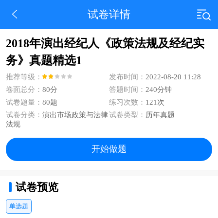
试卷详情
2018年演出经纪人《政策法规及经纪实
务》真题精选1
推荐等级：
发布时间：
2022-08-20 11:28
卷面总分：
80分
答题时间：
240分钟
试卷题量：
80题
练习次数：
121次
试卷分类：
演出市场政策与法律
试卷类型：
历年真题
法规
开始做题
试卷预览
单选题