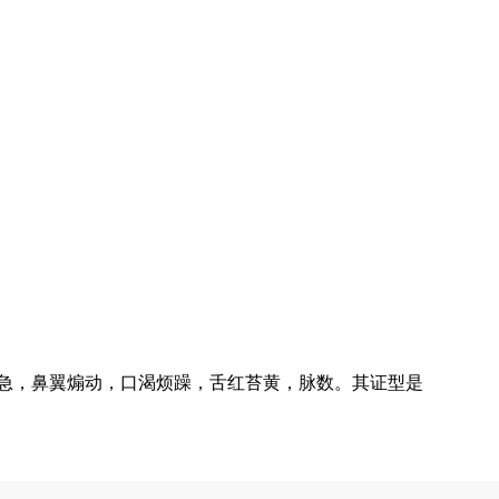
气急，鼻翼煽动，口渴烦躁，舌红苔黄，脉数。其证型是