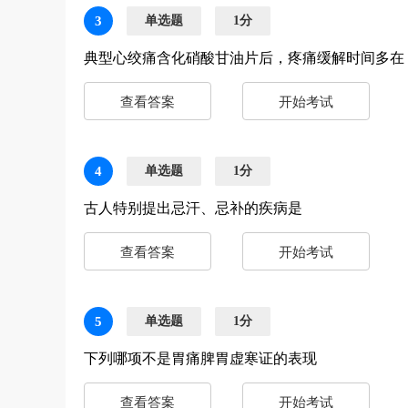
3
单选题
1分
典型心绞痛含化硝酸甘油片后，疼痛缓解时间多在
查看答案
开始考试
4
单选题
1分
古人特别提出忌汗、忌补的疾病是
查看答案
开始考试
5
单选题
1分
下列哪项不是胃痛脾胃虚寒证的表现
查看答案
开始考试