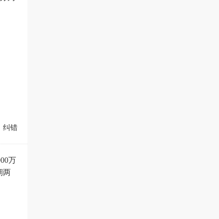
纠错
00万
期两