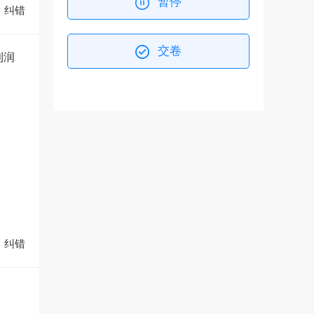
暂停
纠错
交卷
利润
纠错