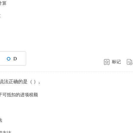
计算
算
D
标记
说法正确的是（ ）。
于可抵扣的进项税额
法