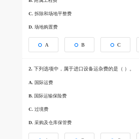
B.
附属工程费
C.
拆除和场地平整费
D.
场地购置费
A
B
C
2.
下列选项中，属于进口设备运杂费的是（ ）。
A.
国际运费
B.
国际运输保险费
C.
过境费
D.
采购及仓库保管费