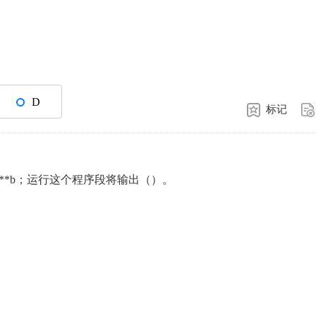
D
标记
=&a:cout<<**b；运行这个程序段将输出（）。