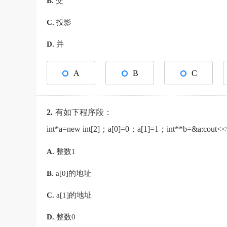
B.
交
C.
投影
D.
并
A
B
C
2.
有如下程序段：
int*a=new int[2]；a[0]=0；a[1]=1；int**b
A.
整数1
B.
a[0]的地址
C.
a[1]的地址
D.
整数0