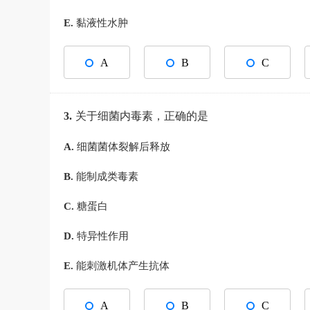
E.
黏液性水肿
A
B
C
3.
关于细菌内毒素，正确的是
A.
细菌菌体裂解后释放
B.
能制成类毒素
C.
糖蛋白
D.
特异性作用
E.
能刺激机体产生抗体
A
B
C