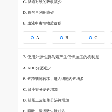
C.
肠道对铁的吸收减少
D.
铁的再利用障碍
E.
血液中毒性物质蓄积
A
B
C
7.
使用外源性胰岛素产生低钾血症的机制是
A.
ADH分泌减少
B.
钾跨细胞转移，进入细胞内钾增多
C.
肾小管分泌钾增加
D.
结肠上皮细胞分泌钾增加
E.
呕吐、腹泻致失钾过多