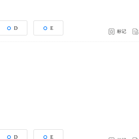
D
E
标记
D
E