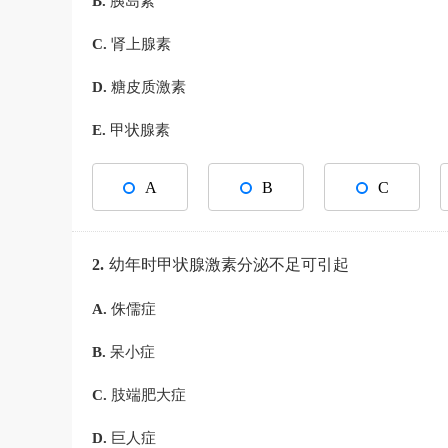
B.
胰岛素
C.
肾上腺素
D.
糖皮质激素
E.
甲状腺素
A
B
C
2.
幼年时甲状腺激素分泌不足可引起
A.
侏儒症
B.
呆小症
C.
肢端肥大症
D.
巨人症