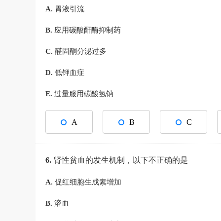
A.
胃液引流
B.
应用碳酸酐酶抑制药
C.
醛固酮分泌过多
D.
低钾血症
E.
过量服用碳酸氢钠
A
B
C
6.
肾性贫血的发生机制，以下不正确的是
A.
促红细胞生成素增加
B.
溶血