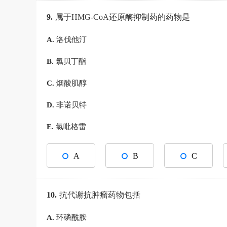
9.
属于HMG-CoA还原酶抑制药的药物是
A.
洛伐他汀
B.
氯贝丁酯
C.
烟酸肌醇
D.
非诺贝特
E.
氯吡格雷
A
B
C
10.
抗代谢抗肿瘤药物包括
A.
环磷酰胺