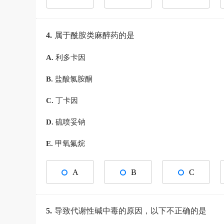
4.
属于酰胺类麻醉药的是
A.
利多卡因
B.
盐酸氯胺酮
C.
丁卡因
D.
硫喷妥钠
E.
甲氧氟烷
A
B
C
5.
导致代谢性碱中毒的原因，以下不正确的是