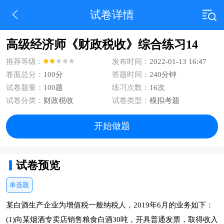
试卷详情
高级经济师《财政税收》综合练习14
推荐等级：
发布时间：
2022-01-13 16:47
卷面总分：
100分
答题时间：
240分钟
试卷题量：
100题
练习次数：
16次
试卷分类：
财政税收
试卷类型：
模拟考题
开始做题
试卷预览
单选题
某白酒生产企业为增值税一般纳税人，2019年6月的业务如下：
(1)向某烟酒专卖店销售粮食白酒30吨，开具普通发票，取得收入