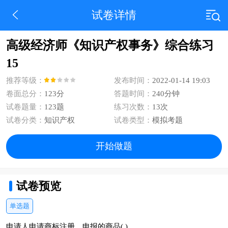
试卷详情
高级经济师《知识产权事务》综合练习
15
推荐等级：
发布时间：
2022-01-14 19:03
卷面总分：
123分
答题时间：
240分钟
试卷题量：
123题
练习次数：
13次
试卷分类：
知识产权
试卷类型：
模拟考题
开始做题
试卷预览
单选题
申请人申请商标注册，申报的商品( )。