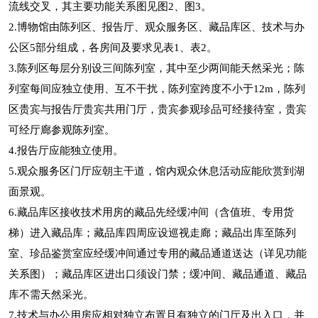
流线交叉，其主要功能关系图见图2、图3。
2.博物馆由陈列区、报告厅、观众服务区、藏品库区、技术与办
公区5部分组成，各房间及要求见表1、表2。
3.陈列区每层分别设三间陈列室，其中至少两间能天然采光；陈
列室每间应独立使用、互不干扰，陈列室跨度不小于12m，陈列
区贵宾与报告厅贵宾共用门厅，贵宾参观珍品可经接待室，贵宾
可经厅廊参观陈列室。
4.报告厅应能独立使用。
5.观众服务区门厅应朝主干道，馆内观众休息活动应能欣赏到湖
面景观。
6.藏品库区接收技术用房的藏品先经缓冲间（含值班、专用货
梯）进入藏品库；藏品库四周应设巡视走廊；藏品出库至陈列
室、珍品鉴赏室应经缓冲间通过专用的藏品通道送达（详见功能
关系图）；藏品库区进出口须设门禁；缓冲间、藏品通道、藏品
库不需天然采光。
7.技术与办公用房应相对独立布置且有独立的门厅及出入口，并