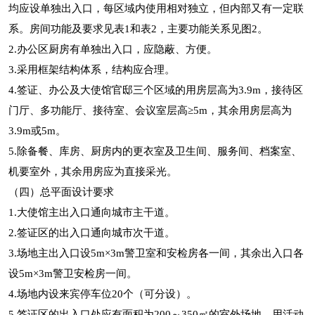
均应设单独出入口，每区域内使用相对独立，但内部又有一定联
系。房间功能及要求见表1和表2，主要功能关系见图2。
2.办公区厨房有单独出入口，应隐蔽、方便。
3.采用框架结构体系，结构应合理。
4.签证、办公及大使馆官邸三个区域的用房层高为3.9m，接待区
门厅、多功能厅、接待室、会议室层高≥5m，其余用房层高为
3.9m或5m。
5.除备餐、库房、厨房内的更衣室及卫生间、服务间、档案室、
机要室外，其余用房应为直接采光。
（四）总平面设计要求
1.大使馆主出入口通向城市主干道。
2.签证区的出入口通向城市次干道。
3.场地主出入口设5m×3m警卫室和安检房各一间，其余出入口各
设5m×3m警卫安检房一间。
4.场地内设来宾停车位20个（可分设）。
5.签证区的出入口处应有面积为200～350㎡的室外场地，用活动