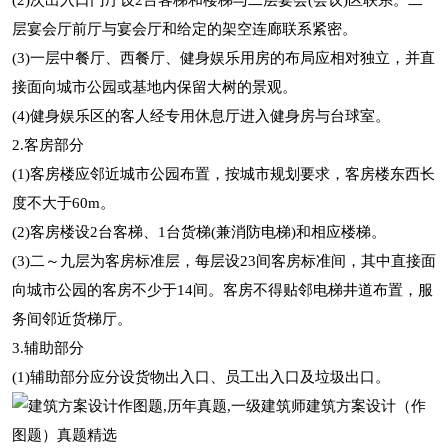
(2)次出入口门厅设2台客梯和楼梯与二层宴会(会议)区联系。二
层宴会厅前厅与宴会厅和给定的架空连廊联系紧密。
(3)一层中餐厅、西餐厅、健身娱乐用房的布局应相对独立，并直
接面向城市公园或基地内保留大树的景观。
(4)健身娱乐区的客人经专用休息厅进入健身房与台球室。
2.客房部分
(1)客房楼应邻近城市公园布置，按城市规划要求，客房楼东西长
度不大于60m。
(2)客房楼设2台客梯、1台货梯(兼消防电梯)和相应楼梯。
(3)二～九层为客房标准层，每层设23间客房标准间，其中直接面
向城市公园的客房不少于14间。客房不得贴邻电梯井道布置，服
务间邻近货梯厅。
3.辅助部分
(1)辅助部分应分设货物出入口、员工出入口及垃圾出口。