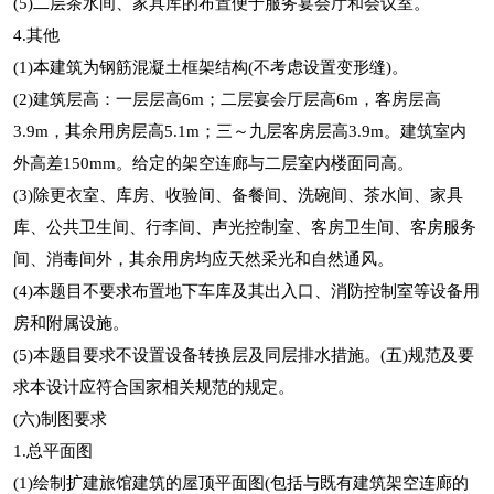
(5)二层茶水间、家具库的布置便于服务宴会厅和会议室。
4.其他
(1)本建筑为钢筋混凝土框架结构(不考虑设置变形缝)。
(2)建筑层高：一层层高6m；二层宴会厅层高6m，客房层高
3.9m，其余用房层高5.1m；三～九层客房层高3.9m。建筑室内
外高差150mm。给定的架空连廊与二层室内楼面同高。
(3)除更衣室、库房、收验间、备餐间、洗碗间、茶水间、家具
库、公共卫生间、行李间、声光控制室、客房卫生间、客房服务
间、消毒间外，其余用房均应天然采光和自然通风。
(4)本题目不要求布置地下车库及其出入口、消防控制室等设备用
房和附属设施。
(5)本题目要求不设置设备转换层及同层排水措施。(五)规范及要
求本设计应符合国家相关规范的规定。
(六)制图要求
1.总平面图
(1)绘制扩建旅馆建筑的屋顶平面图(包括与既有建筑架空连廊的