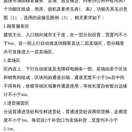
超级市场由顾客服务、卖场、进货储货、内务办公和外租用房5
个功能区组成，用房、面积及要求见表1、表2，功能关系见示意
图（2），选用的设施见图例（3）。相关要求如下：
1.顾客服务区
建筑主出、入口朝向城市主干道，在一层分别设置，宽度均不小
于6m。设一部上行自动坡道供顾客直达二层卖场区，部分顾客
亦可直接进入一层卖场区。
2.卖场区
区内设上、下行自动坡道及无障碍电梯各一部。卖场由若干区块
和销售间组成，区块间由通道分隔，通道宽度不小于3m且中间
不得有柱，收银等候区域兼作通道使用，等候长度自收银台边缘
计不小于4m。
3.进货储货区
分设普通进货处和生鲜进货处，普通进货处设两部货梯，走廊宽
度不小于3m。每层设2个补货口为卖场补货，宽度均不小于
2.1m。