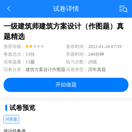
试卷详情
一级建筑师建筑方案设计（作图题）真
题精选
推荐等级：
发布时间：
2022-01-26 07:59
卷面总分：
13分
答题时间：
240分钟
试卷题量：
13题
练习次数：
29次
试卷分类：
建筑方案设计作图题
试卷类型：
历年真题
开始做题
试卷预览
问答题
设计任务书