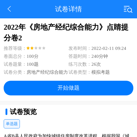
试卷详情
2022年《房地产经纪综合能力》点睛提
分卷2
推荐等级：
发布时间：
2022-02-11 09:24
卷面总分：
100分
答题时间：
240分钟
试卷题量：
100题
练习次数：
26次
试卷分类：
房地产经纪综合能力
试卷类型：
模拟考题
开始做题
试卷预览
单选题
A省B县人民政府为加快城镇住房制度改革进程，根据我国《城