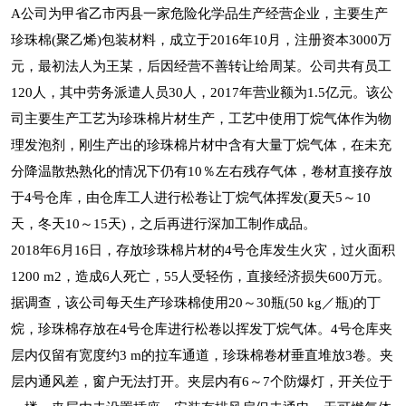
A公司为甲省乙市丙县一家危险化学品生产经营企业，主要生产
珍珠棉(聚乙烯)包装材料，成立于2016年10月，注册资本3000万
元，最初法人为王某，后因经营不善转让给周某。公司共有员工
120人，其中劳务派遣人员30人，2017年营业额为1.5亿元。该公
司主要生产工艺为珍珠棉片材生产，工艺中使用丁烷气体作为物
理发泡剂，刚生产出的珍珠棉片材中含有大量丁烷气体，在未充
分降温散热熟化的情况下仍有10％左右残存气体，卷材直接存放
于4号仓库，由仓库工人进行松卷让丁烷气体挥发(夏天5～10
天，冬天10～15天)，之后再进行深加工制作成品。
2018年6月16日，存放珍珠棉片材的4号仓库发生火灾，过火面积
1200 m2，造成6人死亡，55人受轻伤，直接经济损失600万元。
据调查，该公司每天生产珍珠棉使用20～30瓶(50 kg／瓶)的丁
烷，珍珠棉存放在4号仓库进行松卷以挥发丁烷气体。4号仓库夹
层内仅留有宽度约3 m的拉车通道，珍珠棉卷材垂直堆放3卷。夹
层内通风差，窗户无法打开。夹层内有6～7个防爆灯，开关位于