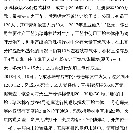
珍珠棉(聚乙烯)包装材料，成立于2016年10月，注册资本3000万
元，最初法人为王某，后因经营不善转让给周某。公司共有员工
120人，其中劳务派遣人员30人，2017年营业额为1.5亿元。该公
司主要生产工艺为珍珠棉片材生产，工艺中使用丁烷气体作为物
理发泡剂，刚生产出的珍珠棉片材中含有大量丁烷气体，在未充
分降温散热熟化的情况下仍有10％左右残存气体，卷材直接存放
于4号仓库，由仓库工人进行松卷让丁烷气体挥发(夏天5～10
天，冬天10～15天)，之后再进行深加工制作成品。
2018年6月16日，存放珍珠棉片材的4号仓库发生火灾，过火面积
1200 m2，造成6人死亡，55人受轻伤，直接经济损失600万元。
据调查，该公司每天生产珍珠棉使用20～30瓶(50 kg／瓶)的丁
烷，珍珠棉存放在4号仓库进行松卷以挥发丁烷气体。4号仓库夹
层内仅留有宽度约3 m的拉车通道，珍珠棉卷材垂直堆放3卷。夹
层内通风差，窗户无法打开。夹层内有6～7个防爆灯，开关位于
一楼，夹层内未设置插座，安装有排风扇但未通电，无可燃气体