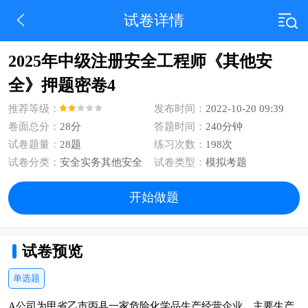
试卷详情
2025年中级注册安全工程师《其他安
全》押题密卷4
推荐等级：
发布时间：
2022-10-20 09:39
卷面总分：
28分
答题时间：
240分钟
试卷题量：
28题
练习次数：
198次
试卷分类：
安全实务其他安全
试卷类型：
模拟考题
开始做题
试卷预览
单选题
A公司为甲省乙市丙县一家危险化学品生产经营企业，主要生产