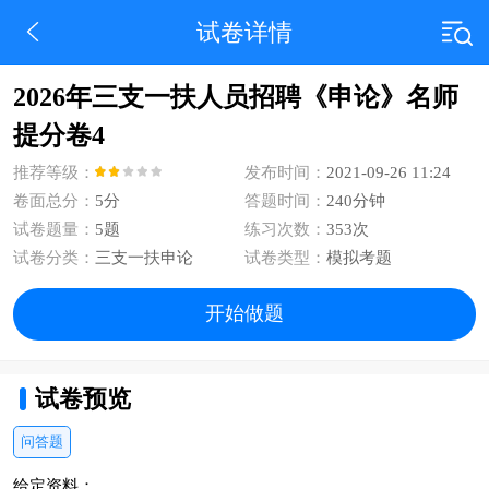
试卷详情
2026年三支一扶人员招聘《申论》名师
提分卷4
推荐等级：
发布时间：
2021-09-26 11:24
卷面总分：
5分
答题时间：
240分钟
试卷题量：
5题
练习次数：
353次
试卷分类：
三支一扶申论
试卷类型：
模拟考题
开始做题
试卷预览
问答题
给定资料：