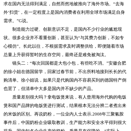
求在国内无法得到满足，自然而然地被推向了海外市场。“去海
外‘扫货’，在一定程度上是国内消费者在利用全球市场满足自身
需求。”G说。
制造能力过硬、创新意识不足，是国内不少行业的尴尬现
状。很多企业并不看重创新，甚至认为“与其费力创新，不如专
心模仿”。长此以往，不根据需求及时调整供给，即便随着市场
总量上升获得暂时的生存空间，最终还是难免被淘汰。
镜头二：“每次回国都是大包小包，有些吃不消。”安徽合肥
的徐小姐在德国留学，回家过春节前，不出所料地接到长长的代
购清单。徐小姐说，如果只是代购国内不容易买到的德国特产倒
也罢了，但清单中大多是国内并不缺少的产品。
质量差别很大吗？拿电饭煲来说，有人曾用海外代购的电饭
煲和国产品牌的电饭煲进行测试，结果根本无法分辨二者煮出来
的米饭的区别。再说奶粉，一位业内人士表示.2008年三聚氰胺
事件后，中国奶粉企业吸取教训，生产能力和安全水平得到很大