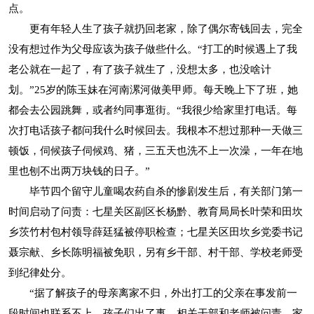
点。
更有年轻人生了孩子就扔回老家，除了偶尔寄钱回去，完全
没有想过作为父母应该为孩子做些什么。“打工的时候遇上了我
老公就在一起了，有了孩子就生了，没想太多，也没啥计
划。”25岁的陈玉妹在河南漯河做美甲师。每天晚上下了班，她
都会去公园跳舞，或者约同事逛街。“我很少给家里打电话。每
次打电话孩子都问我什么时候回去。我根本不想过那种一天做三
顿饭，伺候孩子伺候鸡、猪，三五天也洗不上一次澡，一年在地
里也刨不出两万块钱的日子。”
毕节四个留守儿童喝农药自杀的惨剧发生后，有关部门第一
时间启动了问责：七星关区副区长杨黔、教育局局长叶荣和田坎
乡茨竹村包村领导薛廷猛被停职检查；七星关区田坎乡党委书记
聂宗献、乡长陈明福被免职，另有乡干部、村干部、学校老师受
到纪律处分。
“据了解孩子的母亲离家不归，外出打工的父亲在事发前一
段时间也联系不上，孩子们出了事，相关干部和老师被问责，家