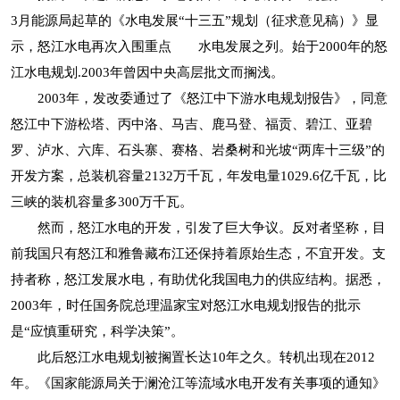
3月能源局起草的《水电发展“十三五”规划（征求意见稿）》显
示，怒江水电再次入围重点 水电发展之列。始于2000年的怒
江水电规划.2003年曾因中央高层批文而搁浅。
2003年，发改委通过了《怒江中下游水电规划报告》，同意
怒江中下游松塔、丙中洛、马吉、鹿马登、福贡、碧江、亚碧
罗、泸水、六库、石头寨、赛格、岩桑树和光坡“两库十三级”的
开发方案，总装机容量2132万千瓦，年发电量1029.6亿千瓦，比
三峡的装机容量多300万千瓦。
然而，怒江水电的开发，引发了巨大争议。反对者坚称，目
前我国只有怒江和雅鲁藏布江还保持着原始生态，不宜开发。支
持者称，怒江发展水电，有助优化我国电力的供应结构。据悉，
2003年，时任国务院总理温家宝对怒江水电规划报告的批示
是“应慎重研究，科学决策”。
此后怒江水电规划被搁置长达10年之久。转机出现在2012
年。《国家能源局关于澜沧江等流域水电开发有关事项的通知》