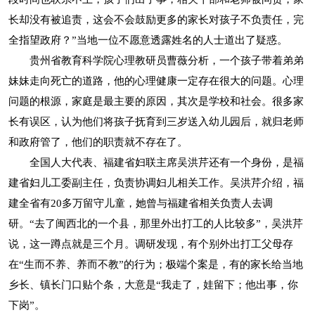
长却没有被追责，这会不会鼓励更多的家长对孩子不负责任，完
全指望政府？”当地一位不愿意透露姓名的人士道出了疑惑。
贵州省教育科学院心理教研员曹薇分析，一个孩子带着弟弟
妹妹走向死亡的道路，他的心理健康一定存在很大的问题。心理
问题的根源，家庭是最主要的原因，其次是学校和社会。很多家
长有误区，认为他们将孩子抚育到三岁送入幼儿园后，就归老师
和政府管了，他们的职责就不存在了。
全国人大代表、福建省妇联主席吴洪芹还有一个身份，是福
建省妇儿工委副主任，负责协调妇儿相关工作。吴洪芹介绍，福
建全省有20多万留守儿童，她曾与福建省相关负责人去调
研。“去了闽西北的一个县，那里外出打工的人比较多”，吴洪芹
说，这一蹲点就是三个月。调研发现，有个别外出打工父母存
在“生而不养、养而不教”的行为；极端个案是，有的家长给当地
乡长、镇长门口贴个条，大意是“我走了，娃留下；他出事，你
下岗”。