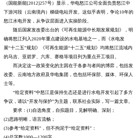
（国能新能[2012]257号）显示，华电怒江公司全面负责怒江中
下游河段（云南境内）梯级电站开发。这似乎表明，争论10年的
怒江水电开发，从争议层面进入实操阶段。
随后国家发改委出台的《可再生能源中长期发展规划》，明
确将怒江列入2020年重点建设的水电基地之一，而《水电发
展“十二五”规划》《可再生能源“十二五”规划》均将怒江流域内
的马吉、亚碧罗、六库、赛格等项目列为重点开工项目。
而决定这一政策变化的主因在于各参与者间的博弈，包括发
改委、云南地方政府及华电集团，也包括环保部、媒体、环保人
士等。
“给定资料”中怒江是保持生态还是进行水电开发引起了多方
争议，请以“开发与保护”为主题，联系社会实际，写一篇文章。
要求：(1)自选角度，自拟题目，见解明确、深刻；
(2)思路明晰，语言流畅；
(3)参考“给定资料”，但不拘泥于“给定资料”：
(4)总字数1000—1200字。