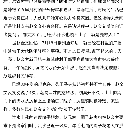
村，尽管村里已经提前接到了防洪防灾的通知，但肆虐的雨水还
是冲毁了五里河村的部分房屋和道路。暴雨过后，村民的生活已
逐步恢复正常，大伙儿开始齐心协力修复家园。但这场特大暴雨
还是让村支书赵金文心有余悸。在采访过程中，赵金文反复向记
者提到，“雨太大了，那会儿什么也顾不上了，就是先救人！”
据赵金文回忆，7月18日接到通知后，就已经在村里的广播
中通知了大伙防汛转移的事项。雨是19日凌晨3点下起来的，天
一亮，赵金文就开始带着其他村干部逐户通知大家做好转移准
备。上午9点多，河道的水位开始上涨，赵金文当即决定按照计
划组织村民转移。
已经80多岁的赵克兴、柴玉香夫妇起初坚持不肯转移，赵金
文反复劝说了4次，老两口才同意转移。刚离开不久，山上倾泻
而下的洪水从房顶上直接涌进了院子，房屋瞬间被冲毁。就这
样，多数村民在赵金文的劝说动员下转移了。
洪水上涨的速度超乎想象。赵元林、周子花夫妇在赵金文要
求下走出家门时，洪水已近一米深。年近七旬的周子花老人在洪