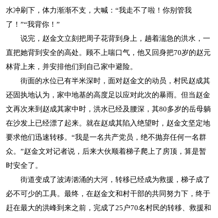
水冲刷下，体力渐渐不支，大喊：“我走不了啦！你别管我
了！”“我背你！”
说完，赵金文立刻把周子花背到身上，趟着湍急的洪水，一
直把她背到安全的高处。顾不上喘口气，他又回身把70岁的赵元
林背上来，并安排他们到自己家中避险。
街面的水位已有半米深时，面对赵金文的动员，村民赵成其
还固执地认为，家中地基的高度足以应对此次的暴雨。但当赵金
文再次来到赵成其家中时，洪水已经及腰深，其80多岁的岳母躺
在沙发上已经漂了起来。就在赵成其陷入绝望时，赵金文坚定地
要求他们迅速转移。“我是一名共产党员，绝不抛弃任何一名群
众。”赵金文对记者说，后来大伙顺着梯子爬上了房顶，算是暂
时安全了。
街道变成了波涛汹涌的大河，转移已经成为救援，梯子成了
必不可少的工具。最终，在赵金文和村干部的共同努力下，终于
赶在最大的洪峰到来之前，完成了25户70名村民的转移、救援和