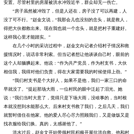
安置。尽管村里的房屋被洪水冲毁近半，群众却无一伤亡。
“房子虽然被冲毁了，但是人还在，房子没了可以再建，人
没了可不行。”赵金文说，“我那会儿也没别的念头，就是救人，
得把大伙都救出来。现在我也就一个念头，就是把村子重建好。
这样我心里才能踏实。”
在几个小时的采访过程中，赵金文向记者介绍村子情况和救
援情况时，说话非常利索。但当记者想让他谈谈自己时，眼前的
这个人却腼腆起来。他说：“作为共产党员，作为村支书，大伙
相信我，我得对他们负责，得在大家需要我的时候使得上劲。”
“我们村支书是个大好人，如果不是他，我们一家三口的命
早就没了。”提起那场大雨，一位村民的眼中泛起了泪光。她
说：“我们当时大意了，觉得只是下场大雨，没啥事的，当时根
本就没想到水能那么大。后来村支书救了我们，之后几天，我们
就暂时借住在他家。他的爱人尽心尽力照顾我们，又是做饭又是
找衣服给我们换。真的，太感谢他了。”
洪水过后，赵金文开始带领村民积极开展抗洪自救。他和村