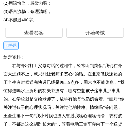
(2)用语恰当，感染力强；
(3)语言流畅，条理清晰；
(4)不超过400字。
查看答案
开始考试
问答题
给定资料：
在与外出打工父母对话的过程中，经常听到类似“我们在外
面太远顾不上，就只能让老师多费心”的话。在北京做快递员的
王全生有时候送完快递已经是晚上9点多，周末也不能休息，“我
忙得连喝水上厕所的功夫都没有，哪有空想孩子这事儿那事儿
的。在学校就是交给老师了，放学有他爷他奶奶看着。”面对“你
关注过孩子的心理状况吗，关注过他的性格、情绪吗”等问题，
王全生撂下一句“我小时候也没人管过我啥心理啥情绪，农村孩
子，不都是这么胡乱长大的”，骑着电动三轮车奔向下一个送货