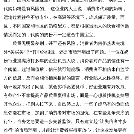
提升，国内知名企业生产的奶粉，质量是有保障的。“实际上，
代购奶粉是有风险的。”这位业内人士说，消费者代购的奶粉，
运输过程往往不够专业，在高温等环境下，难以保证质量。而
且，不同国家和地区的奶粉配方，都是根据当地人的饮食和体质
情况而定的，代购的奶粉不一定适合中国宝宝。
质量无明显差别，甚至还有风险，消费者为何仍热衷去境
外“买买买”？“其中的根源，还是市场环境出了问题。”一位在奶
粉行业摸爬滚打多年的企业负责人说，消费者对产品的信任有一
个阈值。超过阈值后，信任就可能崩塌，消费者不相信来自监管
方的信息，反而会相信捕风捉影的谣言，行业陷入恶性循环。市
场环境如果出了问题，就会劣币驱逐良币，好企业难有好发展。
有些企业不靠提高产品质量赢得市场，而是一心想着找机会抹黑
其他企业，把别人拉下来，自己爬上去。一些子虚乌有的负面信
息弥漫在市场，加剧了消费者对市场的担忧。在有些竞争失序的
行业，当务之急要进一步完善监管。只有建立起“让失信者寸步
难行”的市场环境，才能让消费者买得更放心，让企业发展更有