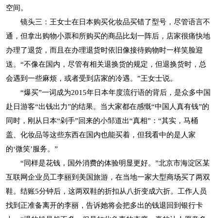
空间。
镜头三：王女士在日本购买化妆品买错了型号，尽管语言不
通，但拿出购物小票和所购买的商品比划一阵后，店家很痛快地
办理了退货，而且在办理退货时依旧像接待购物时一样笑脸迎
送。“不像在国内，尽管有相关退换货的规定，但退换货时，总
会遇到一些麻烦，或者受到店家的冷遇。”王女士说。
“爆买”一词成为2015年日本年度流行语的背后，是众多中国
赴日游客“出钱出力”的结果。当大家都在感慨“中国人真有钱”的
同时，刚从日本“剁手”回来的小邹道出“真相”：“其实，马桶
盖、化妆品等这些东西在国内也能买着，但我看中的是人家
的‘微笑’服务。”
“同样是花钱，国外消费的体验明显更好。”北京市海淀区某
互联网企业员工李丽到美国旅游，在当地一家大型商场买了两双
鞋。结账5分钟后，这两双鞋的折扣从八折变成六折。工作人员
找到正准备离开的李丽，告诉她将会把多出的钱退回到银行卡