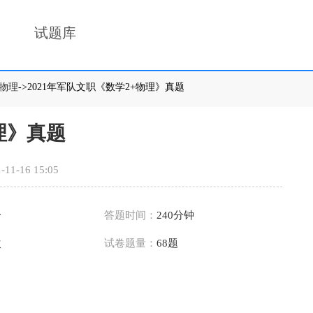
试题库
物理
->2021年军队文职《数学2+物理》真题
理》真题
-11-16 15:05
分
答题时间：
240分钟
次
试卷题量：
68题