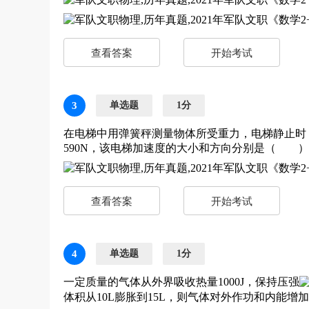
查看答案
开始考试
3
单选题
1分
在电梯中用弹簧秤测量物体所受重力，电梯静止时，
590N，该电梯加速度的大小和方向分别是（ 
查看答案
开始考试
4
单选题
1分
一定质量的气体从外界吸收热量1000J，保持压强
体积从10L膨胀到15L，则气体对外作功和内能增