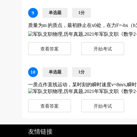
9
单选题
1分
质量为m 的质点，最初静止在x0处，在力F=-b
查看答案
开始考试
10
单选题
1分
一质点作直线运动，某时刻的瞬时速度v=8m/s,瞬
查看答案
开始考试
友情链接