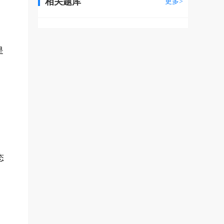
相关题库
更多>
是
态