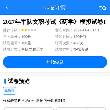
试卷详情
2027年军队文职考试《药学》模拟试卷1
推荐等级：
发布时间：
2021-11-19 14:13
卷面总分：
100分
答题时间：
120分钟
试卷题量：
100题
练习次数：
408次
试卷分类：
军队文职药学
试卷类型：
模拟考题
开始做题
试卷预览
单选题
枸橼酸铋钾抗消化性溃疡的作用机制是