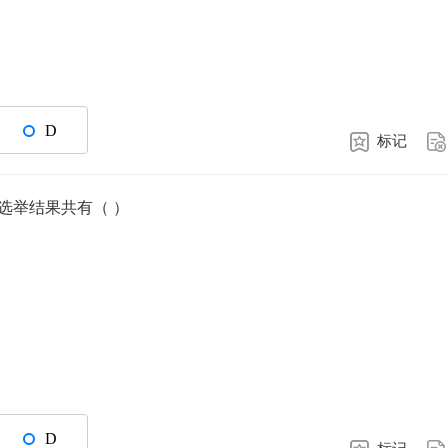
D
标记
选举结果共有（ ）
D