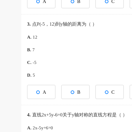
A
B
C
3.
点P(-5，12)到y轴的距离为（ ）
A.
12
B.
7
C.
-5
D.
5
A
B
C
4.
直线2x+5y-6=0关于y轴对称的直线方程是（ ）
A.
2x-5y+6=0