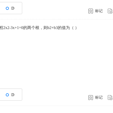
D
标记
2x2-3x+1=0的两个根，则b2+b3的值为（ ）
D
标记