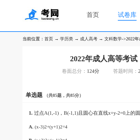
首页
试卷库
当前位置：
首页
→
学历类
→
成人高考
→
文科数学
->20
2022年成人高等考
卷面总分：
124分
答题时间：
单选题
（共85题，共85分）
1.
过点A(1,-1)，B(-1,1)且圆心在直线x+y-2=0
A.
(x-3)2+(y+1)2=4