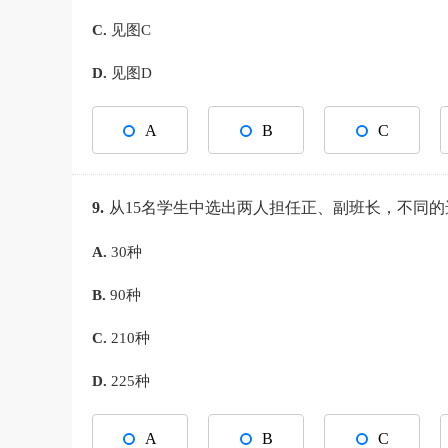
C.
见图C
D.
见图D
A
B
C
9.
从15名学生中选出两人担任正、副班长，不同的
A.
30种
B.
90种
C.
210种
D.
225种
A
B
C