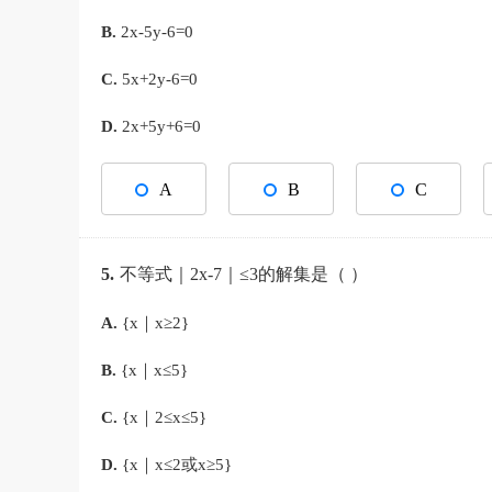
B.
2x-5y-6=0
C.
5x+2y-6=0
D.
2x+5y+6=0
A
B
C
5.
不等式｜2x-7｜≤3的解集是（ ）
A.
{x｜x≥2}
B.
{x｜x≤5}
C.
{x｜2≤x≤5}
D.
{x｜x≤2或x≥5}