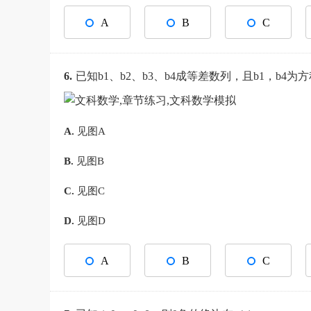
A
B
C
6.
已知b1、b2、b3、b4成等差数列，且b1，b4为方程
A.
见图A
B.
见图B
C.
见图C
D.
见图D
A
B
C