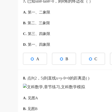
7.
已知sinθ·tanθ>0，则θ角的终边在（ ）
A.
第一、二象限
B.
第二、三象限
C.
第三、四象限
D.
第一、四象限
A
B
C
8.
点P(2，5)到直线x+y-9=0的距离是( )
A.
见图A
B.
见图B