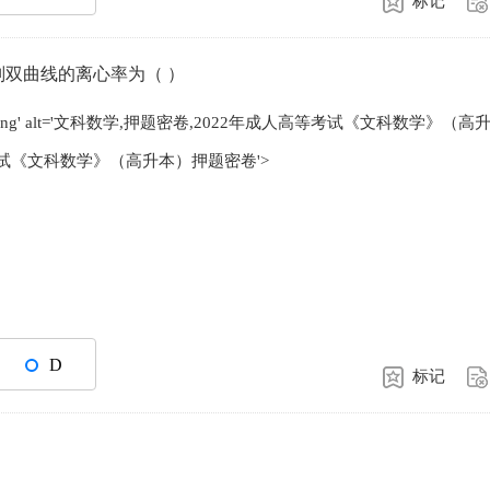
标记
双曲线的离心率为（ ）
/17359353_0.png' alt='文科数学,押题密卷,2022年成人高等考试《文科数学》（
高等考试《文科数学》（高升本）押题密卷'>
D
标记