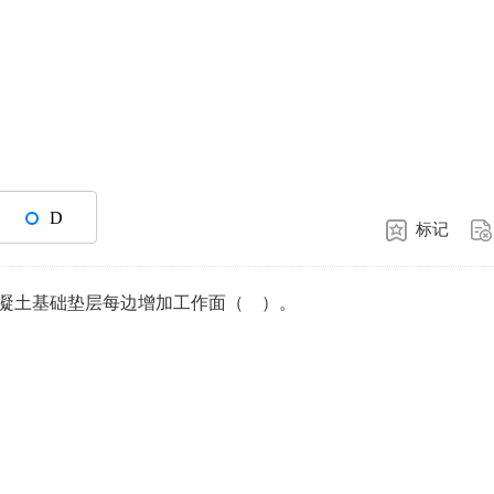
D
标记
混凝土基础垫层每边增加工作面（ ）。