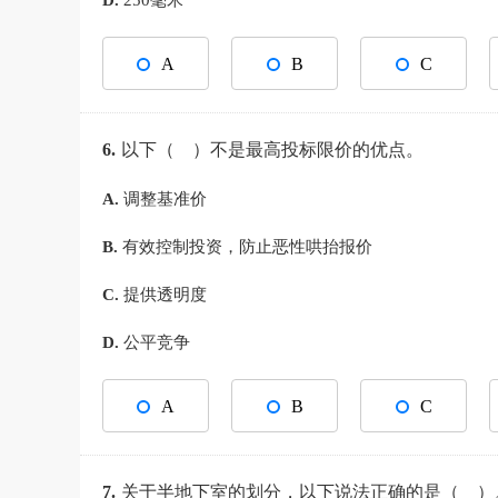
D.
250毫米
A
B
C
6.
以下（ ）不是最高投标限价的优点。
A.
调整基准价
B.
有效控制投资，防止恶性哄抬报价
C.
提供透明度
D.
公平竞争
A
B
C
7.
关于半地下室的划分，以下说法正确的是（ ）