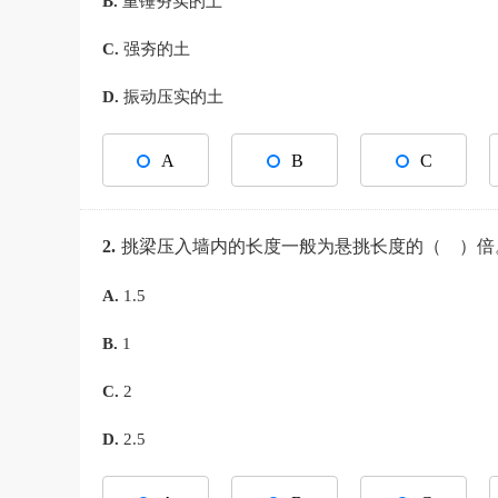
B.
重锤夯实的土
C.
强夯的土
D.
振动压实的土
A
B
C
2.
挑梁压入墙内的长度一般为悬挑长度的（ ）倍
A.
1.5
B.
1
C.
2
D.
2.5