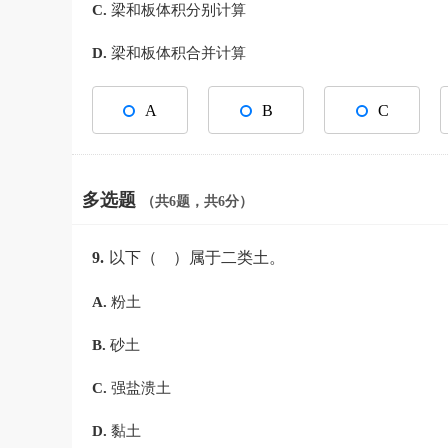
C.
梁和板体积分别计算
D.
梁和板体积合并计算
A
B
C
多选题
（共6题，共6分）
9.
以下（ ）属于二类土。
A.
粉土
B.
砂土
C.
强盐溃土
D.
黏土