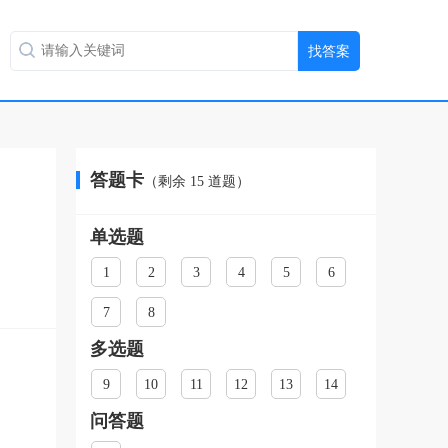
答题卡
（剩余
15
道题）
单选题
1
2
3
4
5
6
7
8
多选题
9
10
11
12
13
14
问答题