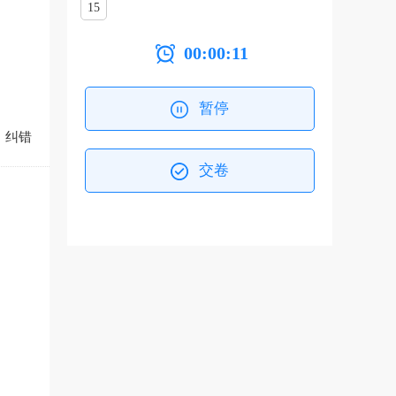
15
00:00:11
暂停
纠错
交卷