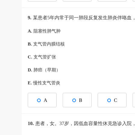
9.
某患者5年内常于同一肺段反复发生肺炎伴咯
A.
阻塞性肺气肿
B.
支气管内膜结核
C.
支气管扩张
D.
肺癌（早期）
E.
慢性支气管炎
A
B
C
10.
患者，女。37岁，因低血容量性休克急诊入院，测