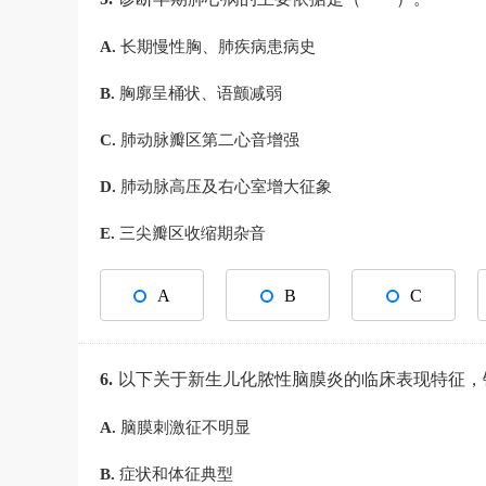
A.
长期慢性胸、肺疾病患病史
B.
胸廓呈桶状、语颤减弱
C.
肺动脉瓣区第二心音增强
D.
肺动脉高压及右心室增大征象
E.
三尖瓣区收缩期杂音
A
B
C
6.
以下关于新生儿化脓性脑膜炎的临床表现特征
A.
脑膜刺激征不明显
B.
症状和体征典型