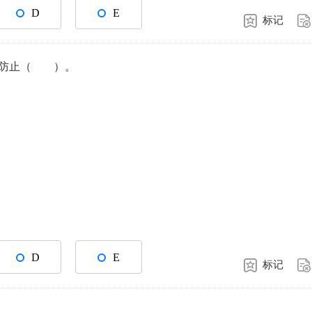
D
E
标记
是防止（ ）。
D
E
标记