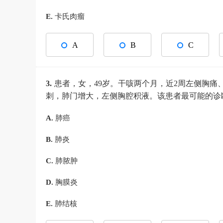
E.
卡氏肉瘤
A
B
C
3.
患者，女，49岁。干咳两个月，近2周左侧胸痛、
刺，肺门增大，左侧胸腔积液。该患者最可能的
A.
肺癌
B.
肺炎
C.
肺脓肿
D.
胸膜炎
E.
肺结核