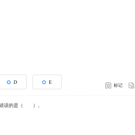
D
E
标记
，错误的是（ ）。