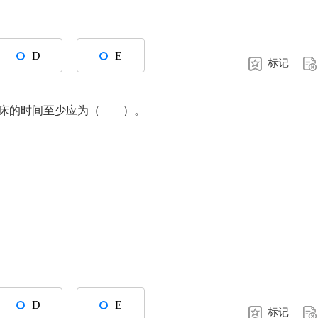
D
E
标记
卧床的时间至少应为（ ）。
D
E
标记