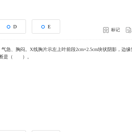
D
E
标记
气急、胸闷。X线胸片示左上叶前段2cm×2.5cm块状阴影，边缘
诊断是（ ）。