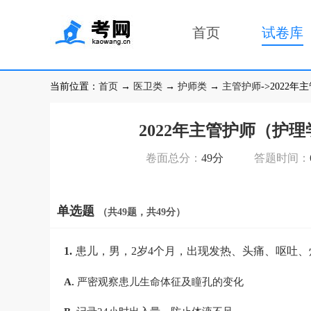
首页
试卷库
当前位置：
首页
→
医卫类
→
护师类
→
主管护师
->202
2022年主管护师（护
卷面总分：
49分
答题时间：
单选题
（共49题，共49分）
1.
患儿，男，2岁4个月，出现发热、头痛、呕吐
A.
严密观察患儿生命体征及瞳孔的变化