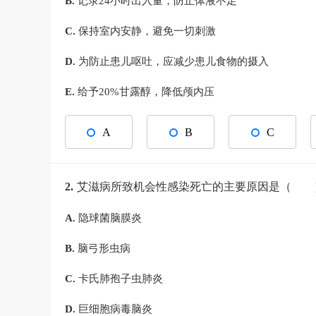
B.
记录24小时出入量，防止体液不足
C.
保持室内安静，避免一切刺激
D.
为防止患儿呕吐，应减少患儿食物的摄入
E.
给予20%甘露醇，降低颅内压
A
B
C
2.
艾滋病所致机会性感染死亡的主要原因是（ 
A.
隐球菌脑膜炎
B.
脑弓形虫病
C.
卡氏肺孢子虫肺炎
D.
巨细胞病毒脑炎