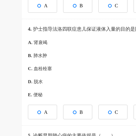
A
B
C
4.
护士指导法洛四联症患儿保证液体入量的目的
A.
肾衰竭
B.
肺水肿
C.
血栓栓塞
D.
脱水
E.
便秘
A
B
C
5.
诊断早期肺心病的主要依据是（ ）。