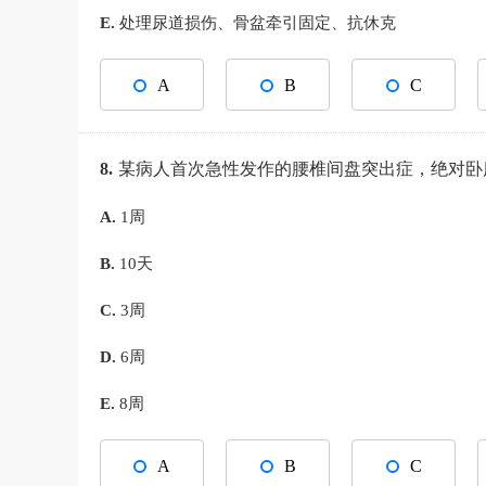
E.
处理尿道损伤、骨盆牵引固定、抗休克
A
B
C
8.
某病人首次急性发作的腰椎间盘突出症，绝对
A.
1周
B.
10天
C.
3周
D.
6周
E.
8周
A
B
C