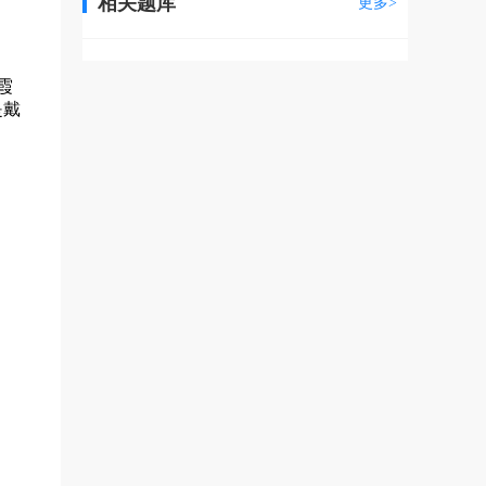
相关题库
更多>
霞
是戴