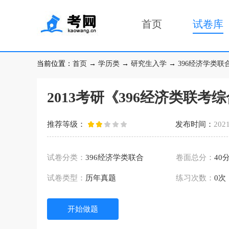
首页
试卷库
当前位置：
首页
→
学历类
→
研究生入学
→
396经济学类联
2013考研《396经济类联考
推荐等级：
发布时间：
2021
试卷分类：
396经济学类联合
卷面总分：
40
试卷类型：
历年真题
练习次数：
0次
开始做题