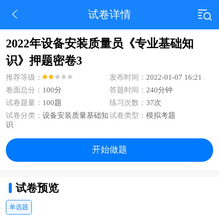
试卷详情
2022年设备安装质量员《专业基础知
识》押题密卷3
推荐等级：
发布时间：
2022-01-07 16:21
卷面总分：
100分
答题时间：
240分钟
试卷题量：
100题
练习次数：
37次
试卷分类：
设备安装质量基础知
试卷类型：
模拟考题
识
开始做题
试卷预览
单选题