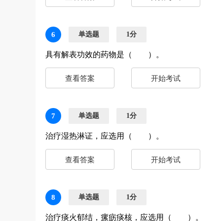
6
单选题
1分
具有解表功效的药物是（ ）。
查看答案
开始考试
7
单选题
1分
治疗湿热淋证，应选用（ ）。
查看答案
开始考试
8
单选题
1分
治疗痰火郁结，瘰疬痰核，应选用（ ）。