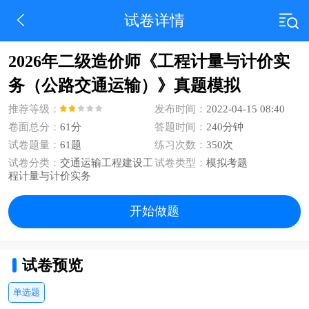
试卷详情
2026年二级造价师《工程计量与计价实
务（公路交通运输）》真题模拟
推荐等级：
发布时间：
2022-04-15 08:40
卷面总分：
61分
答题时间：
240分钟
试卷题量：
61题
练习次数：
350次
试卷分类：
交通运输工程建设工
试卷类型：
模拟考题
程计量与计价实务
开始做题
试卷预览
单选题