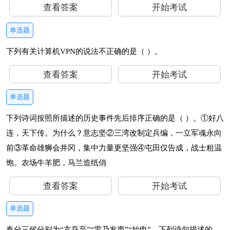
查看答案
开始考试
单选题
下列有关计算机VPN的说法不正确的是（ ）。
查看答案
开始考试
单选题
下列诗词按照所描述的历史事件先后排序正确的是（ ）。①好八
连，天下传。为什么？意志坚②三湾改制定兵编，一立军魂永向
前③革命雄狮会井冈，集中力量更坚强④屯田仅告成，战士粗温
饱。农场牛羊肥，马兰造纸俏
查看答案
开始考试
单选题
春分三候分别为“玄鸟至”“雷乃发声”“始电”。下列诗句描述的