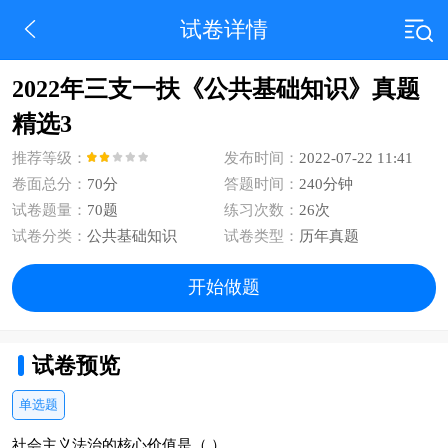
试卷详情
2022年三支一扶《公共基础知识》真题
精选3
推荐等级：
发布时间：
2022-07-22 11:41
卷面总分：
70分
答题时间：
240分钟
试卷题量：
70题
练习次数：
26次
试卷分类：
公共基础知识
试卷类型：
历年真题
开始做题
试卷预览
单选题
社会主义法治的核心价值是（ ）。