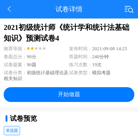
试卷详情
2021初级统计师《统计学和统计法基础
知识》预测试卷4
推荐等级：
发布时间：
2021-09-08 14:25
卷面总分：
90分
答题时间：
240分钟
试卷题量：
90题
练习次数：
19次
试卷分类：
初级统计基础理论及
试卷类型：
模拟考题
相关知识
开始做题
试卷预览
单选题