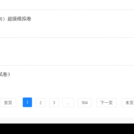
方向）超级模拟卷
试卷3
1
首页
2
3
...
304
下一页
末页