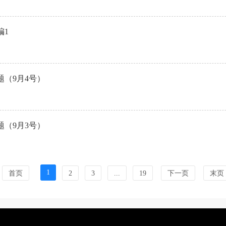
编1
题（9月4号）
题（9月3号）
1
首页
2
3
...
19
下一页
末页