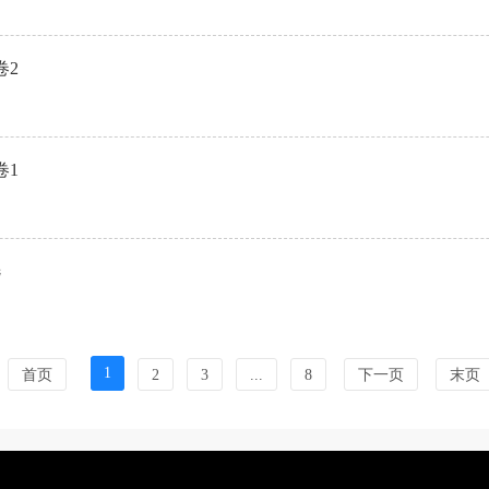
卷2
卷1
选
1
首页
2
3
...
8
下一页
末页