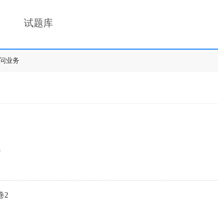
试题库
问业务
选
卷2