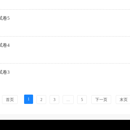
试卷5
试卷4
试卷3
1
首页
2
3
...
5
下一页
末页