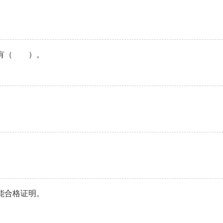
要有（ ）。
。
能合格证明。