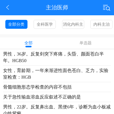
主治医师
全部分类
全科医学
消化内科主
内科主治
301
治306
303
全部
单选题
男性，36岁。反复剑突下疼痛，头昏、颜面苍白半
年。HGB50
女性，育龄期，一年来渐进性面色苍白、乏力，实验
室检查：HGB
骨髓细胞形态学检查的内容不包括
关于急性输血溶血反应叙述不正确的是
男性，22岁。反复鼻出血、黑便6年，诊断为血小板减
少性紫癜。