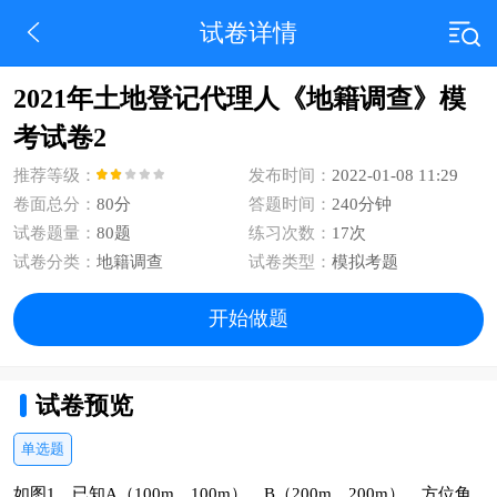
试卷详情
2021年土地登记代理人《地籍调查》模
考试卷2
推荐等级：
发布时间：
2022-01-08 11:29
卷面总分：
80分
答题时间：
240分钟
试卷题量：
80题
练习次数：
17次
试卷分类：
地籍调查
试卷类型：
模拟考题
开始做题
试卷预览
单选题
如图1，已知A（100m，100m）、B（200m，200m），方位角