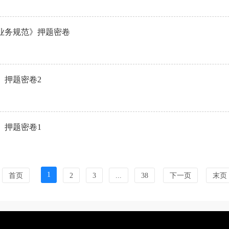
与业务规范》押题密卷
》押题密卷2
》押题密卷1
1
首页
2
3
...
38
下一页
末页