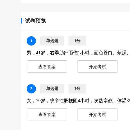
试卷预览
1
单选题
1分
男，41岁，右季肋部砸伤1小时，面色苍白、烦躁、四
查看答案
开始考试
2
单选题
1分
女，70岁，绞窄性肠梗阻4小时，发热寒战，体温39.8
查看答案
开始考试