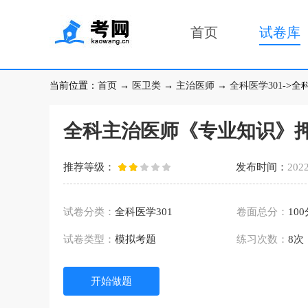
首页
试卷库
当前位置：
首页
→
医卫类
→
主治医师
→
全科医学301
->
全科主治医师《专业知识》押
推荐等级：
发布时间：
2022
试卷分类：
全科医学301
卷面总分：
10
试卷类型：
模拟考题
练习次数：
8次
开始做题