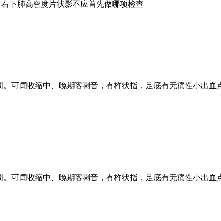
片：右下肺高密度片状影不应首先做哪项检查
2周。可闻收缩中、晚期喀喇音，有杵状指，足底有无痛性小出血
2周。可闻收缩中、晚期喀喇音，有杵状指，足底有无痛性小出血