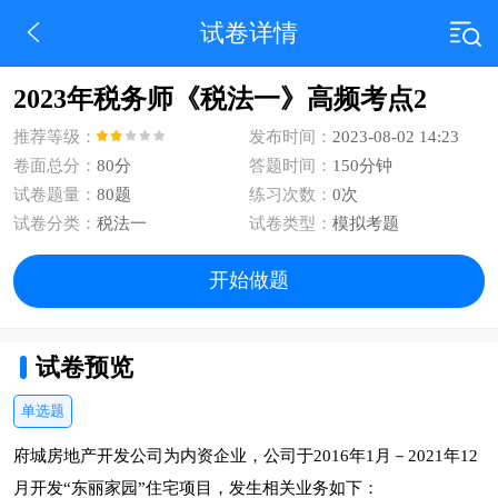
试卷详情
2023年税务师《税法一》高频考点2
推荐等级：
发布时间：
2023-08-02 14:23
卷面总分：
80分
答题时间：
150分钟
试卷题量：
80题
练习次数：
0次
试卷分类：
税法一
试卷类型：
模拟考题
开始做题
试卷预览
单选题
府城房地产开发公司为内资企业，公司于2016年1月－2021年12
月开发“东丽家园”住宅项目，发生相关业务如下：