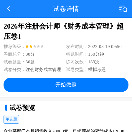
试卷详情
2026年注册会计师《财务成本管理》超
压卷1
推荐等级：
发布时间：
2023-08-19 09:50
卷面总分：
30分
答题时间：
150分钟
试卷题量：
30题
练习次数：
189次
试卷分类：
注会财务成本管理
试卷类型：
模拟考题
开始做题
试卷预览
单选题
企业某部门本月销售收入20000元．已销商品的变动成本12000