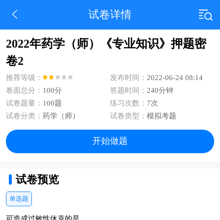
试卷详情
2022年药学（师）《专业知识》押题密
卷2
推荐等级：
发布时间：
2022-06-24 08:14
卷面总分：
100分
答题时间：
240分钟
试卷题量：
100题
练习次数：
7次
试卷分类：
药学（师）
试卷类型：
模拟考题
开始做题
试卷预览
单选题
可造成过敏性休克的是